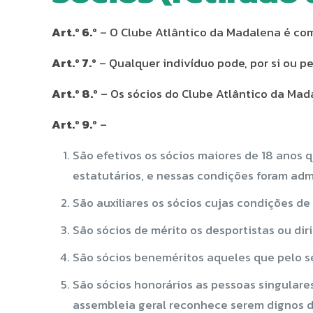
Art.º 6.º
– O Clube Atlântico da Madalena é com
Art.º 7.º
– Qualquer indivíduo pode, por si ou p
Art.º 8.º
– Os sócios do Clube Atlântico da Mada
Art.º 9.º
–
São efetivos os sócios maiores de 18 anos q
estatutários, e nessas condições foram adm
São auxiliares os sócios cujas condições d
São sócios de mérito os desportistas ou di
São sócios beneméritos aqueles que pelo s
São sócios honorários as pessoas singulares
assembleia geral reconhece serem dignos de