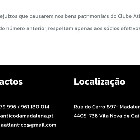
rejuízos que causarem nos bens patrimoniais do Clube At
do número anterior, respeitam apenas aos sócios efetivos
actos
Localização
179 996 / 961 180 014
Rua do Cerro 897- Madale
anticodamadalena.pt
4405-736 Vila Nova de Gai
iaatlantico@gmail.com