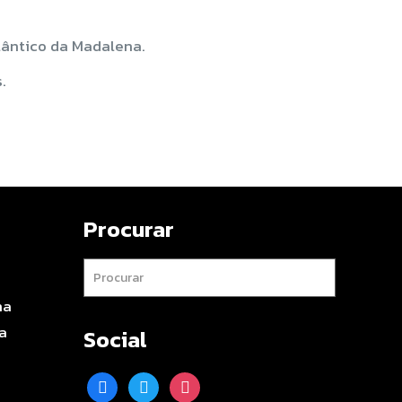
lântico da Madalena.
.
Procurar
na
a
Social
facebook
twitter
instagram