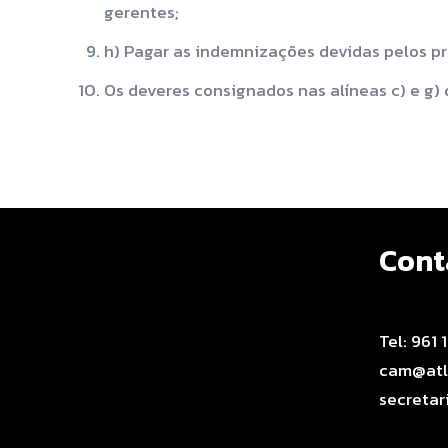
gerentes;
h) Pagar as indemnizações devidas pelos p
Os deveres consignados nas alíneas c) e g) 
Cont
Tel: 961 
cam@atl
secretar