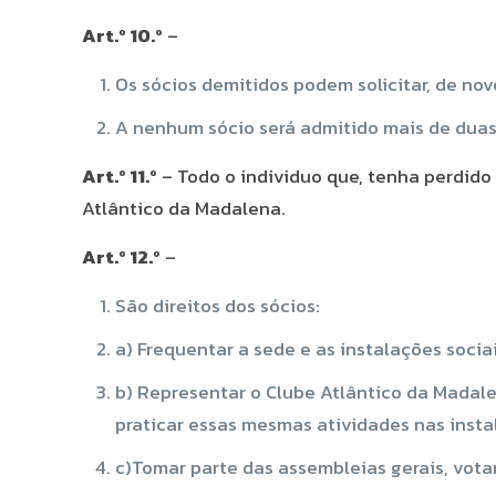
Art.º 10.º
–
Os sócios demitidos podem solicitar, de nov
A nenhum sócio será admitido mais de duas
Art.º 11.º
– Todo o individuo que, tenha perdido 
Atlântico da Madalena.
Art.º 12.º
–
São direitos dos sócios:
a) Frequentar a sede e as instalações soci
b) Representar o Clube Atlântico da Madale
praticar essas mesmas atividades nas inst
c)Tomar parte das assembleias gerais, votar,