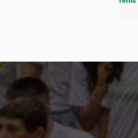
Ténis