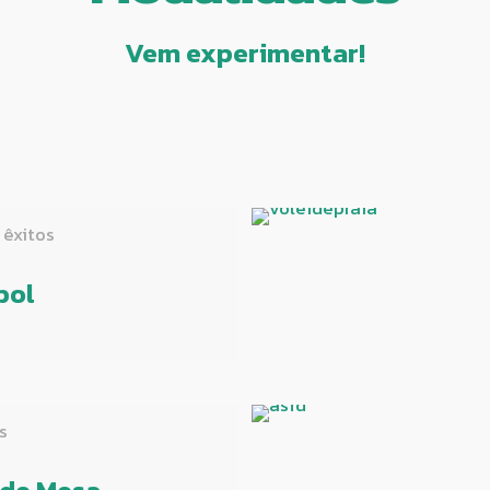
Vem experimentar!
 êxitos
bol
s