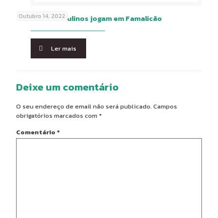
Outubro 14, 2022
Seniores Masculinos jogam em Famalicão
Ler mais
Deixe um comentário
O seu endereço de email não será publicado.
Campos
obrigatórios marcados com
*
Comentário
*