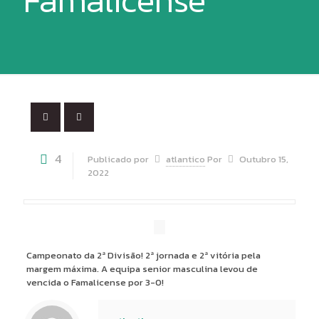
Famalicense
4
Publicado por
atlantico
Por
Outubro 15,
2022
Campeonato da 2ª Divisão! 2ª jornada e 2ª vitória pela
margem máxima. A equipa senior masculina levou de
vencida o Famalicense por 3-0!