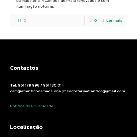
da Madalena. 4 Campos de Praia renovados e com
iluminação noturna.
0
0
Ler mais
Contactos
Tel: 961 179 996 / 961 180 014
cam@atlanticodamadalena.pt secretariaatlantico@gmail.com
Política de Privacidade
Localização