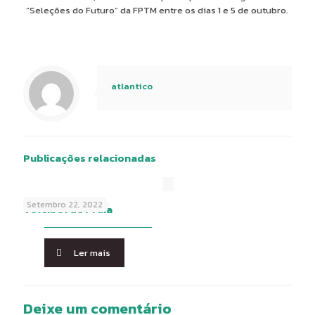
“Seleções do Futuro” da FPTM entre os dias 1 e 5 de outubro.
atlantico
Publicações relacionadas
Setembro 22, 2022
Voleibol de Praia
Ler mais
Deixe um comentário