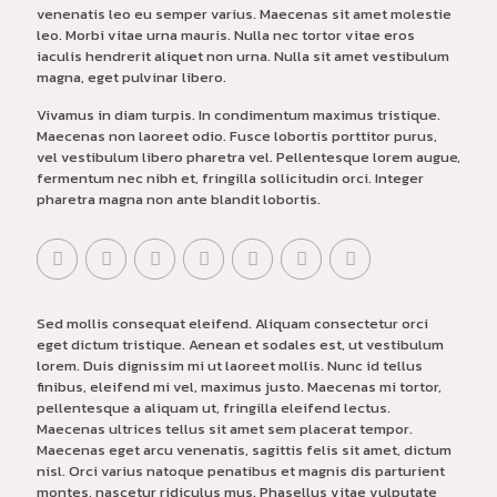
venenatis leo eu semper varius. Maecenas sit amet molestie
leo. Morbi vitae urna mauris. Nulla nec tortor vitae eros
iaculis hendrerit aliquet non urna. Nulla sit amet vestibulum
magna, eget pulvinar libero.
Vivamus in diam turpis. In condimentum maximus tristique.
Maecenas non laoreet odio. Fusce lobortis porttitor purus,
vel vestibulum libero pharetra vel. Pellentesque lorem augue,
fermentum nec nibh et, fringilla sollicitudin orci. Integer
pharetra magna non ante blandit lobortis.
Sed mollis consequat eleifend. Aliquam consectetur orci
eget dictum tristique. Aenean et sodales est, ut vestibulum
lorem. Duis dignissim mi ut laoreet mollis. Nunc id tellus
finibus, eleifend mi vel, maximus justo. Maecenas mi tortor,
pellentesque a aliquam ut, fringilla eleifend lectus.
Maecenas ultrices tellus sit amet sem placerat tempor.
Maecenas eget arcu venenatis, sagittis felis sit amet, dictum
nisl. Orci varius natoque penatibus et magnis dis parturient
montes, nascetur ridiculus mus. Phasellus vitae vulputate