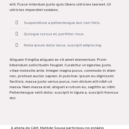
elit. Fusce interdum justo quis libero ultricies laoreet. Ut
ultricies imperdiet sodales.
Suspendisse a pellentesque dui, non felis.
Quisque cursus et, porttitor risus.
Nulla ipsum dolor lacus, suscipit adipiscing.
Aliquam fringilla aliquam ex sit amet elementum. Proin
bibendum sollicitudin feugiat. Curabitur ut egestas justo,
vitae molestie ante. Integer magna purus, commodo in diam
nec, pretium auctor sapien. In pulvinar, ipsum eu dignissim
facilisis, massa justo varius purus, non dictum elit nibh ut
massa. Nam massa erat, aliquet a rutrum eu, sagittis ac nibh.
Pellentesque velit dolor, suscipit in ligula a, suscipit rhoncus
dui.
A atleta do CAM, Matilde Sousa participou no estágio